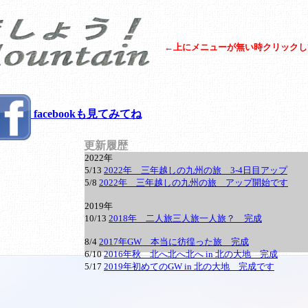
←上にメニューが無い時クリックし
facebookも見てみてね
更新履歴
2022年
5/13
2022年 三年越しの九州の旅 3-4日目アップ
5/8
2022年 三年越しの九州の旅 アップ開始です
2019年
10/13
2018年 二人旅三人旅一人旅？ 完成
8/4
2017年GW 本当に彷徨った旅 完成
6/10
2016年秋 北へ北へ北へ in 北の大地 完成
5/17
2019年初めてのGW in 北の大地 完成です